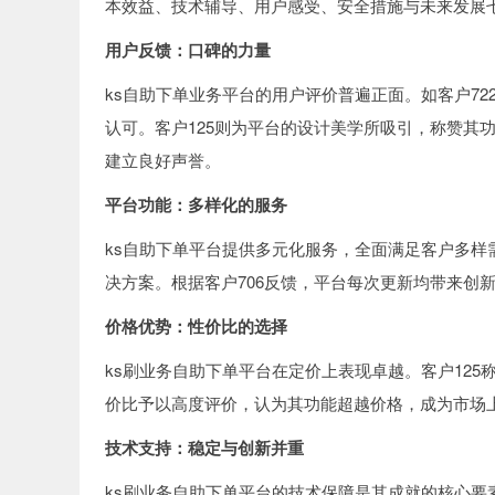
本效益、技术辅导、用户感受、安全措施与未来发展
用户反馈：口碑的力量
ks自助下单业务平台的用户评价普遍正面。如客户7
认可。客户125则为平台的设计美学所吸引，称赞其
建立良好声誉。
平台功能：多样化的服务
ks自助下单平台提供多元化服务，全面满足客户多
决方案。根据客户706反馈，平台每次更新均带来创
价格优势：性价比的选择
ks刷业务自助下单平台在定价上表现卓越。客户125
价比予以高度评价，认为其功能超越价格，成为市场
技术支持：稳定与创新并重
ks刷业务自助下单平台的技术保障是其成就的核心要