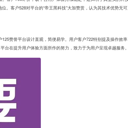
位。客户528对平台的“帝王黑科技”大加赞赏，认为其技术优势无可
125赞誉平台设计直观，简便易学。用户客户722特别提及操作效率
了平台在提升用户体验方面所作的努力，致力于为用户呈现卓越服务