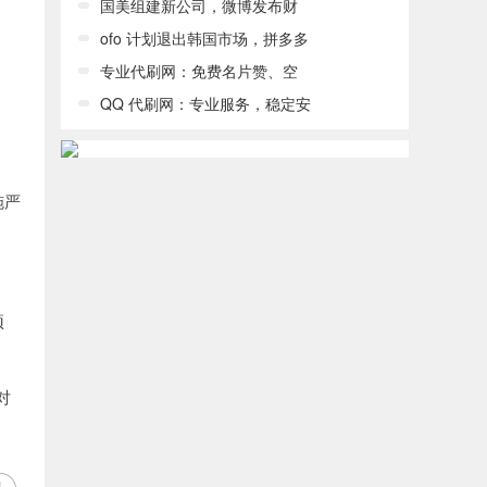
国美组建新公司，微博发布财
ofo 计划退出韩国市场，拼多多
专业代刷网：免费名片赞、空
QQ 代刷网：专业服务，稳定安
施严
预
对