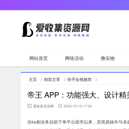
网站首页
网络活动
撸实物
羊毛日记
网络优质文章
原创文章
>
>
>
主页
精彩文章
快手短视频类
帝王 APP：功能强大、设计
爱收集资源网
2024-10-10 17:24
自ks刷业务自助下单平台面市以来，其简易操作与