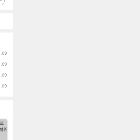
0.09
0.09
0.09
0.09