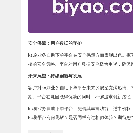
安全保障：用户数据的守护
ks刷业务自助下单平台在安全保障方面表现出色。据
格的安全策略。平台对用户数据安全极为重视，确保
未来展望：持续创新与发展
客户对ks刷业务自助下单平台未来的展望充满热情。
期。平台在巩固既得优势的同时，不懈追求创新路径
ks刷业务自助下单平台，凭借其丰富功能、适中价
ks刷平台有何见解？是否同样有过相似体验？期待您