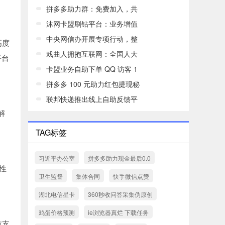
拼多多助力群：免费加入，共
沐网卡盟刷钻平台：业务增值
中央网信办开展专项行动，整
高度
戏曲人拥抱互联网：全国人大
平台
卡盟业务自助下单 QQ 访客 1
拼多多 100 元助力红包提现秘
联邦快递推出线上自助反馈平
解
TAG标签
习近平办公室
拼多多助力现金最后0.0
性
卫生监督
集体合同
快手微信点赞
湖北电信星卡
360秒收问答采集伪原创
鸡蛋价格预测
ie浏览器真烂 下载任务
技支