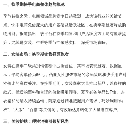
一、换季期快手电商整体趋势概览
季节转换之际，电商领域品牌竞争日趋激烈，成为该行业的关键节
点。快手电商凭借庞大的用户基础及活跃社区，在换季期显著释放购
物潜能。报道指出，该平台在换季销售和用户活跃度方面均有显著提
升，尤其是女装、生鲜等季节性敏感类目，深受市场青睐。
二、女装市场：换季期销售额领跑者
女装在换季二级类别销售额中占据首位，其市场表现显著。数据显
示，平均客单价为66元，凸显女性服饰市场的亲民策略和快手用户对
性价比的高度关注。在换季期间，女装商家大量推出新品，以多样的
款式、优质的面料和合理的价格吸引顾客。夏季必备单品如T恤、连
衣裙和防晒衣持续热销，商家通过精准把握用户需求，巧妙利用“纯
棉”、“大版”、“百搭”等关键词，有效触达并转化了大量潜在客户。
三、美妆护肤：理性消费引领新风尚