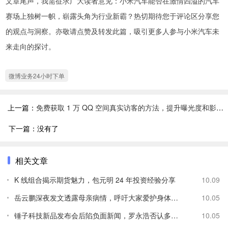
文章尾声，我需征求广大读者意见：小米汽车能否在激情四溢的汽车
赛场上独树一帜，崭露头角为行业新霸？热切期待您于评论区分享您
的观点与洞察。亦敬请点赞及转发此篇，吸引更多人参与小米汽车未
来走向的探讨。
微博业务24小时下单
上一篇：
免费获取 1 万 QQ 空间真实访客的方法，提升曝光度和影响力
下一篇：没有了
相关文章
K 线组合揭示期货魅力，包元明 24 年投资经验分享
10.09
岳云鹏深夜发文透露母亲病情，呼吁大家爱护身体并希望医院给
10.05
锤子科技新品发布会后陷负面新闻，罗永浩否认多项传闻
10.05