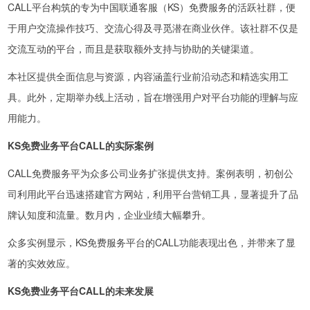
CALL平台构筑的专为中国联通客服（KS）免费服务的活跃社群，便
于用户交流操作技巧、交流心得及寻觅潜在商业伙伴。该社群不仅是
交流互动的平台，而且是获取额外支持与协助的关键渠道。
本社区提供全面信息与资源，内容涵盖行业前沿动态和精选实用工
具。此外，定期举办线上活动，旨在增强用户对平台功能的理解与应
用能力。
KS免费业务平台CALL的实际案例
CALL免费服务平为众多公司业务扩张提供支持。案例表明，初创公
司利用此平台迅速搭建官方网站，利用平台营销工具，显著提升了品
牌认知度和流量。数月内，企业业绩大幅攀升。
众多实例显示，KS免费服务平台的CALL功能表现出色，并带来了显
著的实效效应。
KS免费业务平台CALL的未来发展