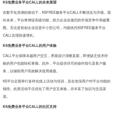
KS免费业务平台CALL的未来展望
在数字化浪潮的推动下，KSFREE服务平台CALL不断优化与升级。面
向未来，平台将增设高级功能，助力企业在激烈的市场竞争中突破重
围。无论是初创企业还是中小型公司，均能依托KSFREE服务平台
CALL实现快速增长。
KS免费业务平台CALL的用户体验
CALL平台保障卓越用户交互，界面设计清晰直观，即便缺乏技术经
验的用户也能轻松掌握。此外，平台提供详尽的操作指引及客户服
务，以辅助用户高效解决使用难题。
KS平台定期举行多样化线上活动与培训，旨在加深用户对平台功能的
领悟。此类活动不仅优化了用户交互体验，亦丰富了知识与交流渠
道。
KS免费业务平台CALL的社区支持