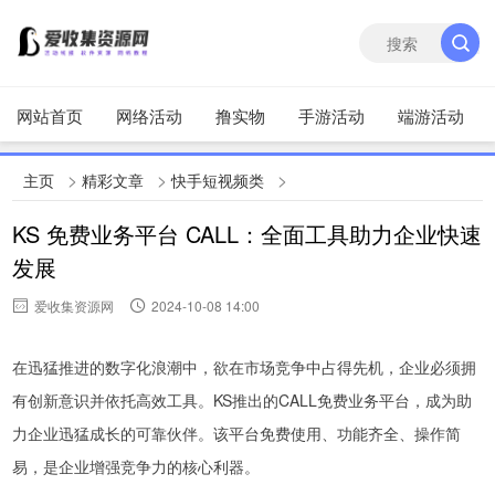
网站首页
网络活动
撸实物
手游活动
端游活动
>
>
>
主页
精彩文章
快手短视频类
KS 免费业务平台 CALL：全面工具助力企业快速
发展
爱收集资源网
2024-10-08 14:00
在迅猛推进的数字化浪潮中，欲在市场竞争中占得先机，企业必须拥
有创新意识并依托高效工具。KS推出的CALL免费业务平台，成为助
力企业迅猛成长的可靠伙伴。该平台免费使用、功能齐全、操作简
易，是企业增强竞争力的核心利器。