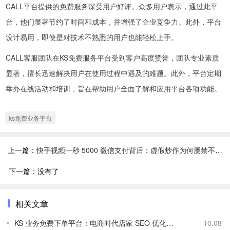
CALL平台提供的免费服务深受用户好评。众多用户表示，通过此平
台，他们显著节约了时间和成本，并增强了企业竞争力。此外，平台
设计易用，即便是对技术不熟悉的用户也能轻松上手。
CALL客服团队在KS免费服务平台受到客户高度赞誉，团队专业素质
显著，擅长迅速解决用户在使用过程中遇及的难题。此外，平台定期
举办在线活动和培训，旨在帮助用户全面了解和应用平台各项功能。
ks免费业务平台
上一篇：
快手视频一秒 5000 微信支付背后：虚假炒作为何屡禁不止？
下一篇：没有了
相关文章
KS 业务免费下单平台：电商时代店家 SEO 优化的首选
10.08