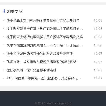
相关文章
快手花钱上热门有用吗？播放量多少才能上热门？
10.08
快手购买流量推广对上热门有效果吗？了解热门原理及影响因素
10.08
快手商家大促活动藏猫腻，用户投诉下单容易发货难
10.08
快手本地生活助力商家增长，有间千层一年开店超 200 家
10.08
快手号交易网购买直播的两种方式及注意事项
10.07
飞瓜指数、成长指数与视频传播指数的算法解析
10.07
微信改版后，这些消息你不能错过
10.07
24 小时自助下单网站：全天候服务，满足多样化需求，快速到账
10.07
© 2020 www.asjzyw.com