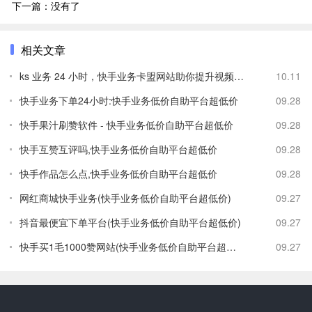
下一篇：没有了
相关文章
ks 业务 24 小时，快手业务卡盟网站助你提升视频曝光率
10.11
快手业务下单24小时:快手业务低价自助平台超低价
09.28
快手果汁刷赞软件 - 快手业务低价自助平台超低价
09.28
快手互赞互评吗,快手业务低价自助平台超低价
09.28
快手作品怎么点,快手业务低价自助平台超低价
09.28
网红商城快手业务(快手业务低价自助平台超低价)
09.27
抖音最便宜下单平台(快手业务低价自助平台超低价)
09.27
快手买1毛1000赞网站(快手业务低价自助平台超低价)
09.27