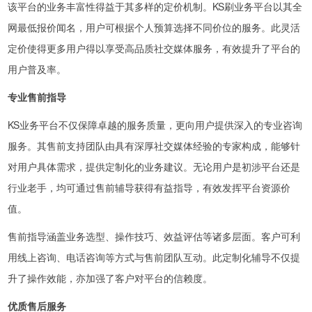
该平台的业务丰富性得益于其多样的定价机制。KS刷业务平台以其全
网最低报价闻名，用户可根据个人预算选择不同价位的服务。此灵活
定价使得更多用户得以享受高品质社交媒体服务，有效提升了平台的
用户普及率。
专业售前指导
KS业务平台不仅保障卓越的服务质量，更向用户提供深入的专业咨询
服务。其售前支持团队由具有深厚社交媒体经验的专家构成，能够针
对用户具体需求，提供定制化的业务建议。无论用户是初涉平台还是
行业老手，均可通过售前辅导获得有益指导，有效发挥平台资源价
值。
售前指导涵盖业务选型、操作技巧、效益评估等诸多层面。客户可利
用线上咨询、电话咨询等方式与售前团队互动。此定制化辅导不仅提
升了操作效能，亦加强了客户对平台的信赖度。
优质售后服务