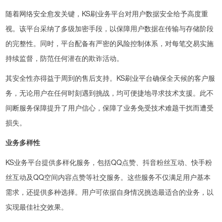
随着网络安全愈发关键，KS刷业务平台对用户数据安全给予高度重
视。该平台采纳了多级加密手段，以保障用户数据在传输与存储阶段
的完整性。同时，平台配备有严密的风险控制体系，对每笔交易实施
持续监督，防范任何潜在的欺诈活动。
其安全性亦得益于周到的售后支持。KS刷业平台确保全天候的客户服
务，无论用户在任何时刻遇到挑战，均可便捷地寻求技术支援。此不
间断服务保障提升了用户信心，保障了业务免受技术难题干扰而遭受
损失。
业务多样性
KS业务平台提供多样化服务，包括QQ点赞、抖音粉丝互动、快手粉
丝互动及QQ空间内容点赞等社交服务。这些服务不仅满足用户基本
需求，还提供多种选择。用户可依据自身情况挑选最适合的业务，以
实现最佳社交效果。