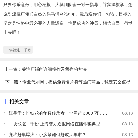
只要你乐意做，用心植根，大笑团队会一对一指导，并实操教学，怎
么引流推广俺们自己的兵马俑网站app。最后送你们一句话，目标的
坚定是性格中最必要的力量源泉，也是成功的神器，相信自己，行动
上去吧！
一块钱涨一千粉
上一篇：
关注店铺的详细操作及留住的方法
下一篇：
专业代刷网，提供免费名片赞等热门商品，稳定安全值得信赖
相关文章
江寻千：打铁花的年轻传承者，全网超 3000 万，被赞李子柒接班
08.13
一块钱涨一千粉 上海警方通报网络直播诈骗典型案例：直播开石
08.13
党武赶集爆火：小乡场如何赶成大集市？
08.13